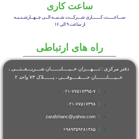
ساعت کاری
ســــاعـــــــت کـــــــــاری شــــرکــــت شــنبـــه الـــی چـــهـــارشــنــبــه
از ساعت ۹ الی ۱۶
راه های ارتباطی
دفتر مرکزی : تــــهـــران خــیــــابــــــان شـــریـــعــتـــی ،
خــیــــابــــــان حــــقــــوقـــی ، پــــــلاک ۷۳ واحد ۲
۰۲۱-۷۷۵۱۷۳۹۵-۷
۰۲۱-۷۷۵۱۷۳۹۸
zarafshanc@yahoo.com
۹۸۹۳۵۹۲۸۱۳۸۵+