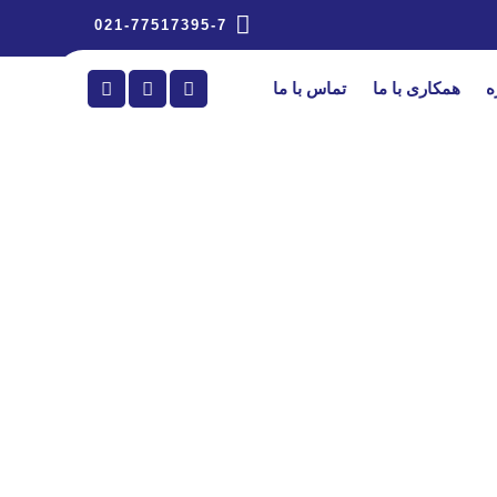
021-77517395-7
ه
همکاری با ما
تماس با ما