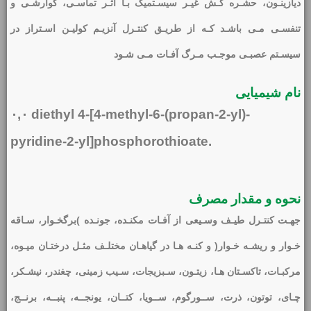
دیازینـون، حشـره کـش غیـر سیسـتمیک بـا اثـر تماسـی، گوارشـی و
تنفسـی مـی باشـد کـه از طریـق کنتـرل آنزیـم کولیـن اسـتراز در
سیسـتم عصبـی موجـب مـرگ آفـات مـی شـود
نام شیمیایی
۰,۰ diethyl 4-[4-methyl-6-(propan-2-yl)-
pyridine-2-yl]phosphorothioate.
نحوه و مقدار مصرف
جهـت کنتـرل طیـف وسـیعی از آفـات مکنـده، جونـده )برگخـوار، سـاقه
خـوار و ریشـه خـوار( و کنـه هـا در گیاهـان مختلـف مثـل درختـان میـوه،
مرکبـات، تاکسـتان هـا، زیتـون، سـبزیجات، سـیب زمینی، چغندر، نیشـکر،
چـای، توتون، ذرت، ســورگوم، ســویا، کتــان، یونجــه، پنبــه، برنــج،