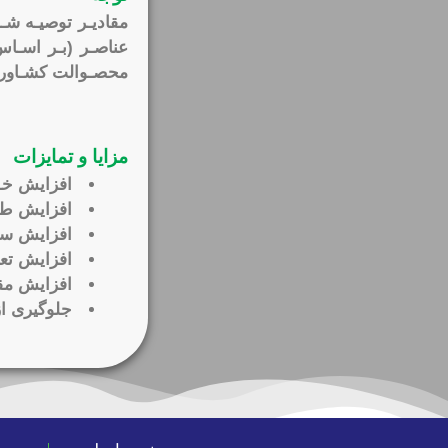
مقادیـر توصیـه شـ
عناصـر (بـر اسـا
محصـوالت کشـاورز
مزایا و تمایزات
افزایش خـو
افزایش طو
افزایش سط
افزایش تعد
افزایش مقا
جلوگیری از