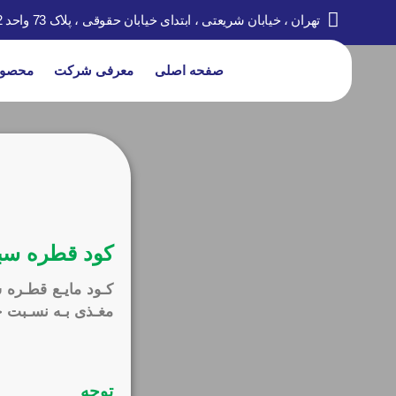
تهران ، خیابان شریعتی ، ابتدای خیابان حقوقی ، پلاک 73 واحد 2
صفحه اصلی
معرفی شرکت
محصول
کود قطره سب
مغـذی بـه نسـبت خـ
توجه