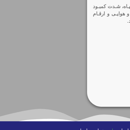
ـاه، شـدت کمبـود
 هوایـی و ارقـام
.