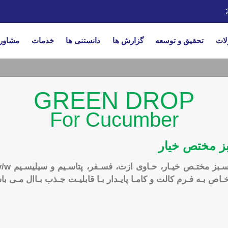
ات
تحقیق و توسعه
گزارش ها
دانستنی ها
خدمات
مشاور
GREEN DROP
For Cucumber
ز مختص خیار
اص بـه فـرم کالت و کامـا پایـدار بـا قابلیـت جـذب بـاال مـی با