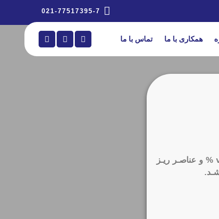
021-77517395-7
ه
همکاری با ما
تماس با ما
کـود مایـع قطـره سـبز مختـص خیـار، حـاوی ازت، فسـفر، پتاسـیم و سیلیسـیم v/w % و عناصـر ریـز
شـد.