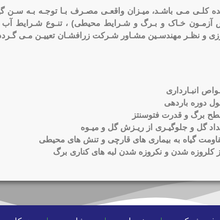
ده کلـی مـی باشـد، میـزان واقعـی مصـرف بـا توجـه بـه سـن گی
س آزمـون خـاک و بـرگ و شـرایط محیطی) ، تنـوع شـرایط آب و
ی و نظـر مهندسـین مشـاور شـرکت زرافشـان تعییـن مـی گـردد
اص انبـارداری
ل دوره باردهی
ح برگ و قدرت فتوسنتز
اد گل و جلوگیـری از ریـزش گل و میـوه
ومت گیاه به بیماری های قارچی و تنش های محیطی
 کلروزه شدن و نکروزه شدن لبه های کناری برگ