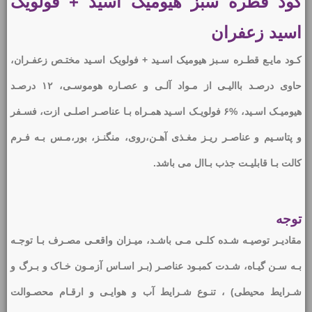
کود قطره سبز هیومیک اسید + فولویک
اسید زعفران
کـود مایـع قطـره سـبز هیومیک اسـید + فولویک اسـید مختـص زعفـران،
حاوی درصـد باالیـی از مـواد آلـی و عصـاره هوموسـی، ۱۲ درصـد
هیومیـک اسـید، %۶ فولویـک اسـید همـراه بـا عناصـر اصلـی ازت، فسـفر
و پتاسـیم و عناصـر ریـز مغـذی آهـن،روی، منگنـز، بور،مـس بـه فـرم
کالت بـا قابلیـت جذب بـاال می باشد.
توجه
مقادیـر توصیـه شـده کلـی مـی باشـد، میـزان واقعـی مصـرف بـا توجـه
بـه سـن گیـاه، شـدت کمبـود عناصـر (بـر اسـاس آزمـون خـاک و بـرگ و
شـرایط محیطی) ، تنـوع شـرایط آب و هوایـی و ارقـام محصـوالت