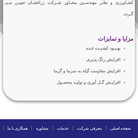
کشـاورزی و نظـر مهندسـین مشـاور شـرکت زرافشـان تعییـن مـی
گـردد.
مزایا و تمایزات
بهـبـود کیفـیـت غـده
افزایش رنگ پذیری
افزایش مقاومت گیاه به سرما و گرما
افزایـش گـل آوری و تولیـد محصـول
صفحه اصلی
معرفی شرکت
خدمات
مشاوره
همکاری با ما