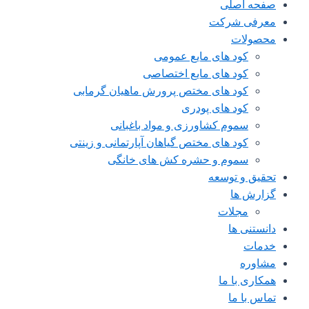
صفحه اصلی
معرفی شرکت
محصولات
کود های مایع عمومی
کود های مایع اختصاصی
کود های مختص پرورش ماهیان گرمابی
کود های پودری
سموم کشاورزی و مواد باغبانی
کود های مختص گیاهان آپارتمانی و زینتی
سموم و حشره کش های خانگی
تحقیق و توسعه
گزارش ها
مجلات
دانستنی ها
خدمات
مشاوره
همکاری با ما
تماس با ما