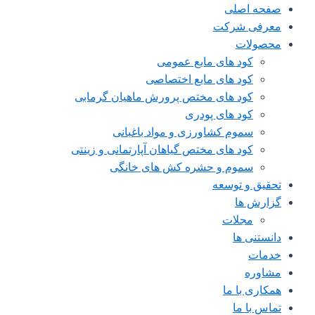
صفحه اصلی
معرفی شرکت
محصولات
کود های مایع عمومی
کود های مایع اختصاصی
کود های مختص پرورش ماهیان گرمابی
کود های پودری
سموم کشاورزی و مواد باغبانی
کود های مختص گیاهان آپارتمانی و زینتی
سموم و حشره کش های خانگی
تحقیق و توسعه
گزارش ها
مجلات
دانستنی ها
خدمات
مشاوره
همکاری با ما
تماس با ما