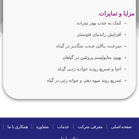
مزایا و تمایزات
کمک به جذب بهتر نیترات
افزایش راندمان فتوسنتز
سرعـت بـاالی جـذب منگـنـز در گیـاه
بهبود متابولیسم پروتئین در گیاهان
احیا و تسریع رونـد جوانـه زنـی گیـاه
تسریع روند میوه دهی و جوانه زنی در گیاه
صفحه اصلی
معرفی شرکت
خدمات
مشاوره
همکاری با ما
تماس با ما