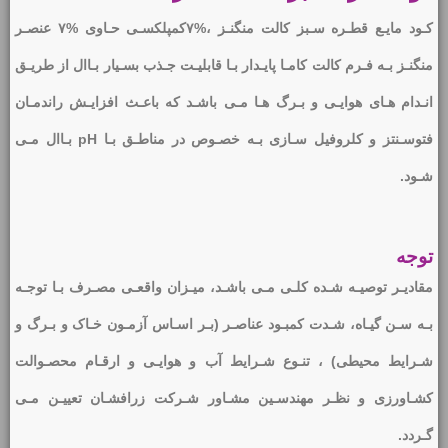
کـود مایـع قطـره سـبز کالت منگنـز ،%۷کمپلکسـی حـاوی %۷ عنصـر
منگنـز بـه فـرم کالت کامـا پایـدار بـا قابلیـت جـذب بسـیار بـاال از طریـق
انـدام هـای هوایـی و بـرگ هـا مـی باشـد که باعـث افزایـش راندمـان
فتوسـنتز و کلروفیل سـازی بـه خصـوص در مناطـق بـا pH بـاال مـی
شـود.
توجه
مقادیـر توصیـه شـده کلـی مـی باشـد، میـزان واقعـی مصـرف بـا توجـه
بـه سـن گیـاه، شـدت کمبـود عناصـر (بـر اسـاس آزمـون خـاک و بـرگ و
شـرایط محیطی) ، تنـوع شـرایط آب و هوایـی و ارقـام محصـوالت
کشـاورزی و نظـر مهندسـین مشـاور شـرکت زرافشـان تعییـن مـی
گـردد.