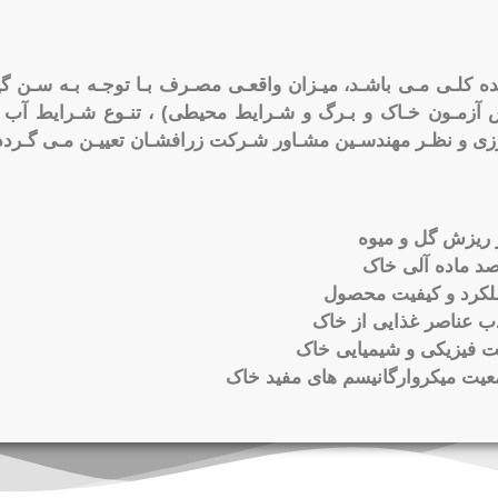
ده کلـی مـی باشـد، میـزان واقعـی مصـرف بـا توجـه بـه سـن گی
س آزمـون خـاک و بـرگ و شـرایط محیطی) ، تنـوع شـرایط آب و
ی و نظـر مهندسـین مشـاور شـرکت زرافشـان تعییـن مـی گـردد
 ریزش گل و میوه
د ماده آلی خاک
لکرد و کیفیت محصول
 عناصر غذایی از خاک
ت فیزیکی و شیمیایی خاک
یت میکروارگانیسم های مفید خاک