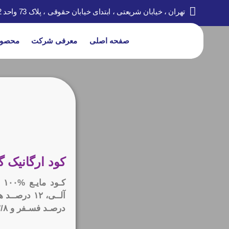
تهران ، خیابان شریعتی ، ابتدای خیابان حقوقی ، پلاک 73 واحد 2
صفحه اصلی
معرفی شرکت
محصول
کود ارگانیک
درصـد فسـفر و ۲/۸ درصـد آهـن بـه فـرم کالت و کامـا پایـدار مـی باشـد.