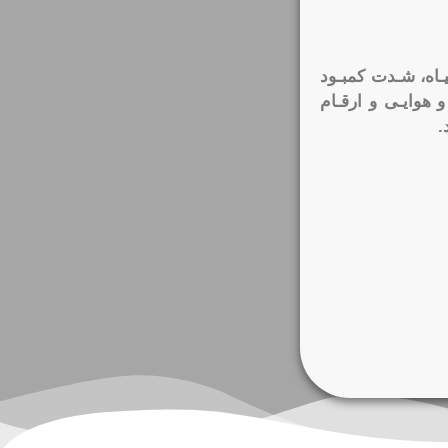
ـاه، شـدت کمبـود
 هوایـی و ارقـام
.