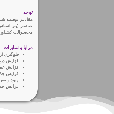
توجه
مقادیـر توصیـه شـ
عناصـر (بـر اسـا
محصـوالت کشـاورز
مزایا و تمایزات
جلوگیری از
افزایش درص
افزایش عم
افزایش جذب
بهبود وضعی
افزایش جمع