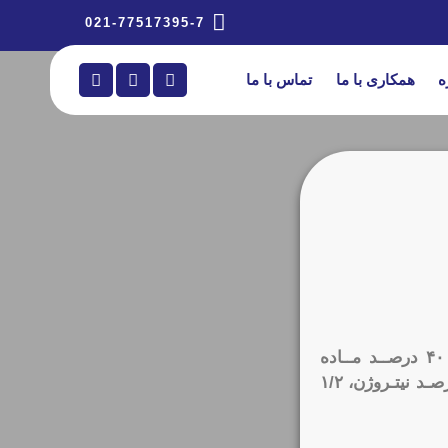
021-77517395-7
ه
همکاری با ما
تماس با ما
کـود مایـع %۱۰۰ ارگانیـک گریـن مکـس کـودی اسـت مایـع با منشـا آلـی حاوی ۴۰ درصــد مــاده
آلــی، ۱۲ درصــد هیومیــک اســید و فولویــک اســید، ۳/۴ درصـد آمینـو اسـید، ۱۵ درصـد نیتـروژن، ۱/۲